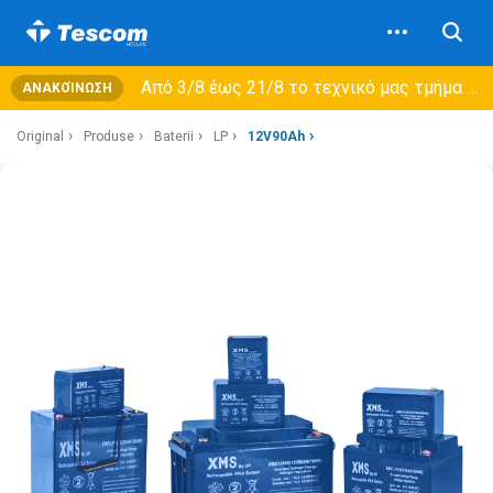
Από 3/8 έως 21/8 τo τεχνικό μας τμήμα θα εξυπηρετεί μόνο συμβόλαια συντήρησης και όχι νέες παραλαβές →
ΑΝΑΚΟΊΝΩΣΗ
Original
Produse
Baterii
LP
12V90Ah