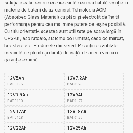
soluția ideală pentru cei care caută cea mai fiabilă soluție în
materie de baterii de uz general. Tehnologia AGM
(Absorbed Glass Material) cu plăci și electrolit de înaltă
performanță pentru cea mai mare putere de ieșire posibilă.
Cu titlu orientativ, acestea sunt utilizate pe scară largă în
UPS-uri, aspiratoare, sisteme de iluminat, case de marcat,
boostere etc. Produsele din seria LP conțin o cantitate
crescută de plumb și durată de viață, de aceea vin cu o
garanție extinsă.
12V5Ah
12V7.2Ah
BAT.0125
BAT.0126
12V7.5Ah
12V9Ah
BAT.0130
BAT.0127
12V12Ah
12V18Ah
BAT.0128
BAT.0129
12V22Ah
12V25Ah