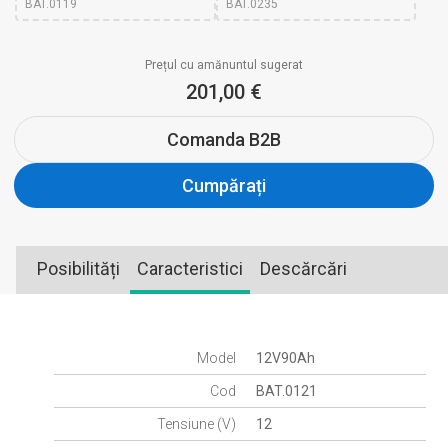
BAT.0119
BAT.0235
Prețul cu amănuntul sugerat
201,00 €
Comanda B2B
Cumpărați
Posibilități
Caracteristici
Descărcări
Model
12V90Ah
Cod
BAT.0121
Tensiune (V)
12