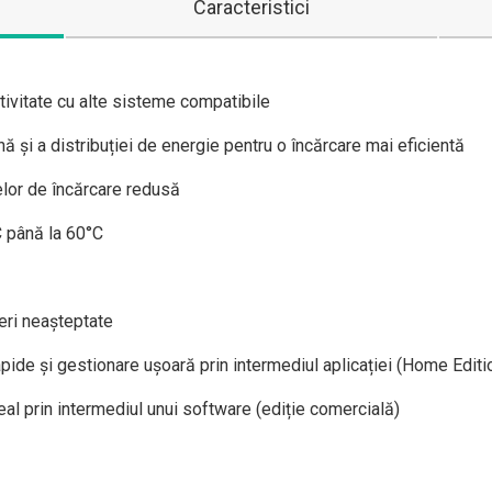
Caracteristici
ivitate cu alte sisteme compatibile
ă și a distribuției de energie pentru o încărcare mai eficientă
elor de încărcare redusă
C până la 60°C
eri neașteptate
apide și gestionare ușoară prin intermediul aplicației (Home Editi
real prin intermediul unui software (ediție comercială)