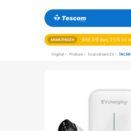
Από 3/8 έως 21/8 τo τ
ΑΝΑΚΟΊΝΩΣΗ
Original
Produse
Încărcătoare EV
ÎNCĂR