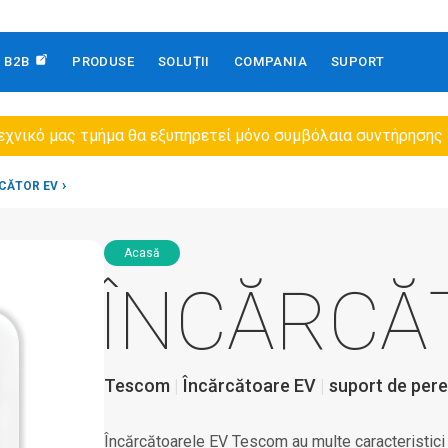
B2B
PRODUSE
SOLUȚII
COMPANIA
SUPORT
εχνικό μας τμήμα θα εξυπηρετεί μόνο συμβόλαια συντήρησης
CĂTOR EV
Acasă
ÎNCĂRCĂ
Tescom
Încărcătoare EV
suport de pere
Încărcătoarele EV Tescom au multe caracteristici 