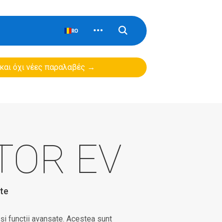
RO
 και όχι νέες παραλαβές →
TOR EV
te
și funcții avansate. Acestea sunt