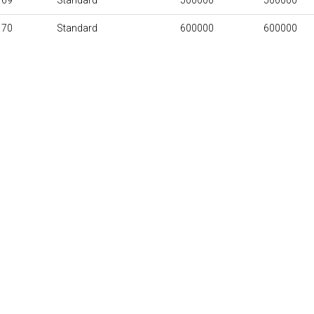
169
Standard
500000
500000
170
Standard
600000
600000