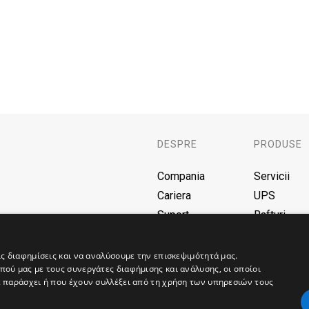
DESPRE
PRODUSE
Compania
Servicii
Cariera
UPS
Suport
Rafturi
F.A.Q.
Baterii
Blog
AVR
ις διαφημίσεις και να αναλύσουμε την επισκεψιμότητά μας.
ού μας με τους συνεργάτες διαφήμισης και ανάλυσης, οι οποίοι
Γεννήτριες
ε παράσχει ή που έχουν συλλέξει από τη χρήση των υπηρεσιών τους
Solar