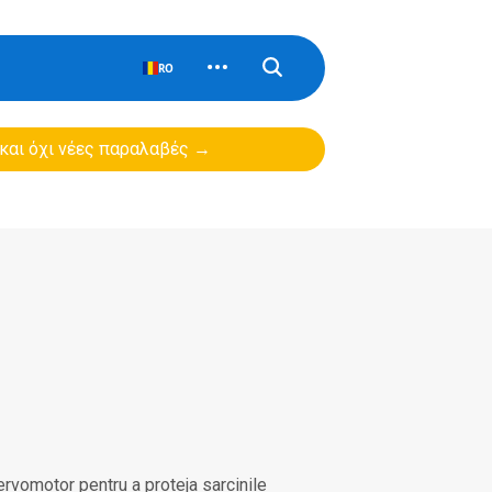
RO
 και όχι νέες παραλαβές →
ervomotor pentru a proteja sarcinile