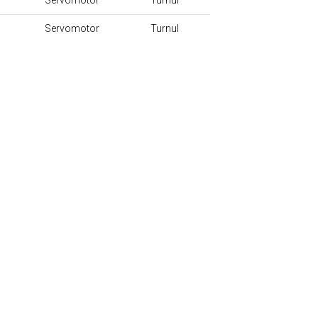
Servomotor
Turnul
Servomotor
Turnul