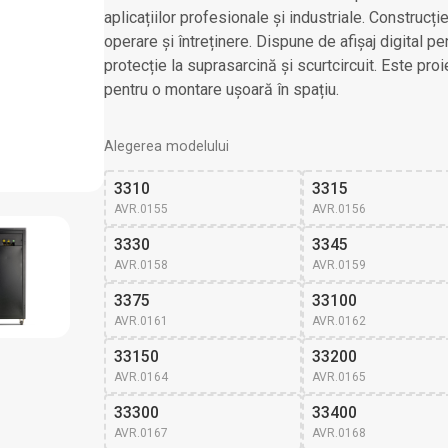
aplicațiilor profesionale și industriale. Construcție
operare și întreținere. Dispune de afișaj digital pen
protecție la suprasarcină și scurtcircuit. Este pro
pentru o montare ușoară în spațiu.
Alegerea modelului
3310
3315
AVR.0155
AVR.0156
3330
3345
AVR.0158
AVR.0159
3375
33100
AVR.0161
AVR.0162
33150
33200
AVR.0164
AVR.0165
33300
33400
AVR.0167
AVR.0168