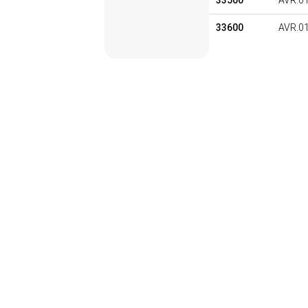
33500
AVR.0
33600
AVR.0