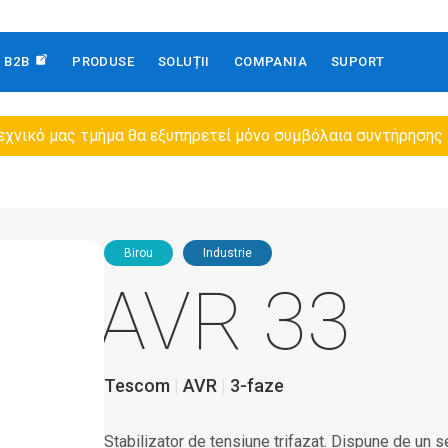
B2B
PRODUSE
SOLUȚII
COMPANIA
SUPORT
εχνικό μας τμήμα θα εξυπηρετεί μόνο συμβόλαια συντήρησης
Birou
Industrie
AVR 33
Tescom
AVR
3-faze
Stabilizator de tensiune trifazat. Dispune de un s