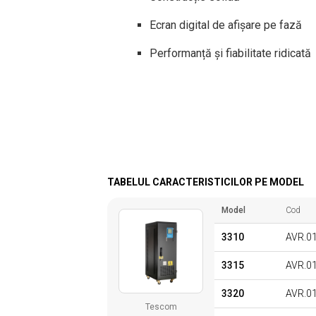
Ecran digital de afișare pe fază
Performanță și fiabilitate ridicată
TABELUL CARACTERISTICILOR PE MODEL
Model
Cod
3310
AVR.0
3315
AVR.0
3320
AVR.0
Tescom