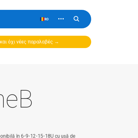
RO
 και όχι νέες παραλαβές →
neB
ponibilă în 6-9-12-15-18U cu ușă de