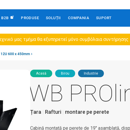
B2B
PRODUSE
SOLUȚII
COMPANIA
SUPORT
εχνικό μας τμήμα θα εξυπηρετεί μόνο συμβόλαια συντήρησης
12U 600 x 450mm
Acasă
Birou
Industrie
WB PROli
Țara
Rafturi
montare pe perete
Cabină montată pe perete de 19'' asamblată, dis