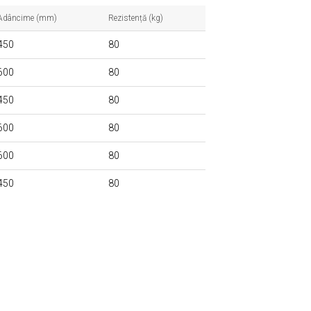
Adâncime (mm)
Rezistență (kg)
450
80
600
80
450
80
600
80
600
80
450
80