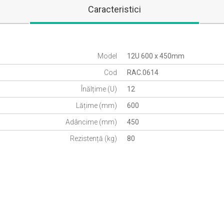
Caracteristici
Model
12U 600 x 450mm
Cod
RAC.0614
Înălțime (U)
12
Lățime (mm)
600
Adâncime (mm)
450
Rezistență (kg)
80