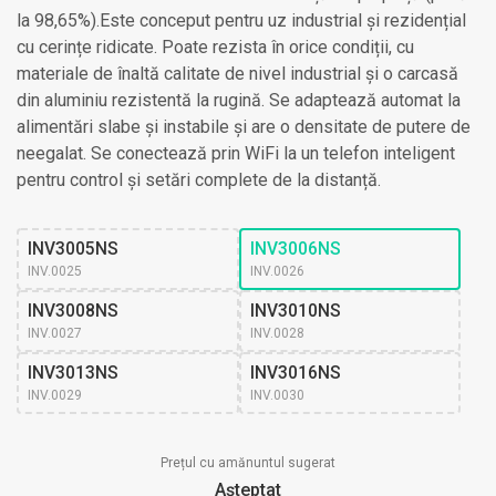
la 98,65%).Este conceput pentru uz industrial și rezidențial
cu cerințe ridicate. Poate rezista în orice condiții, cu
materiale de înaltă calitate de nivel industrial și o carcasă
din aluminiu rezistentă la rugină. Se adaptează automat la
alimentări slabe și instabile și are o densitate de putere de
neegalat. Se conectează prin WiFi la un telefon inteligent
pentru control și setări complete de la distanță.
INV3005NS
INV3006NS
INV.0025
INV.0026
INV3008NS
INV3010NS
INV.0027
INV.0028
INV3013NS
INV3016NS
INV.0029
INV.0030
Prețul cu amănuntul sugerat
Așteptat