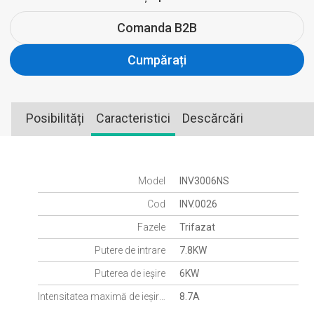
Comanda B2B
Cumpărați
Posibilități
Caracteristici
Descărcări
Model
INV3006NS
Cod
INV.0026
Fazele
Trifazat
Putere de intrare
7.8KW
Puterea de ieșire
6KW
Intensitatea maximă de ieșire (A)
8.7A