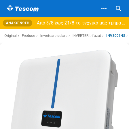
Από 3/8 έως 21/8 τo τεχνικό μας τμήμα θα εξυπηρετεί μόνο συμβόλαια συντήρησης και όχι νέες παραλαβές →
ΑΝΑΚΟΊΝΩΣΗ
Original
Produse
Invertoare solare
INVERTER trifazat
INV3006NS