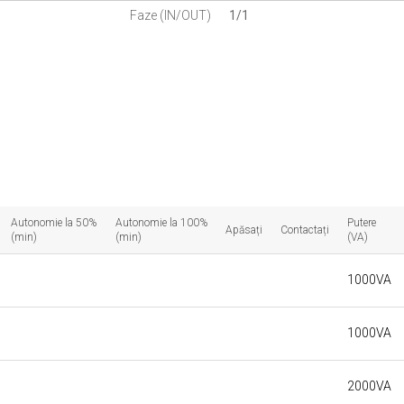
Faze (IN/OUT)
1/1
Autonomie la 50%
Autonomie la 100%
Putere
Apăsați
Contactați
(min)
(min)
(VA)
1000VA
1000VA
2000VA