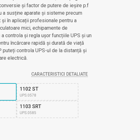
onversie și factor de putere de ieșire p.f
ntru a susține aparate și sisteme precum
 și în aplicații profesionale pentru a
alculatoare mici, echipamente de
u a controla și regla ușor funcțiile UPS și un
tru încărcare rapidă și durată de viață
 puteți controla UPS-ul de la distanță și
are electrică.
CARACTERISTICI DETALIATE
1102 ST
UPS.0578
1103 SRT
UPS.0585