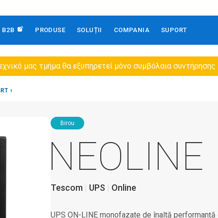
B2B
PRODUSE
SOLUȚII
COMPANIA
SUPORT
εχνικό μας τμήμα θα εξυπηρετεί μόνο συμβόλαια συντήρησης
SRT
Birou
NEOLINE
Tescom
UPS
Online
UPS ON-LINE monofazate de înaltă performanță c