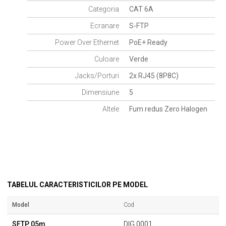
Categoria
CAT 6A
Ecranare
S-FTP
Power Over Ethernet
PoE+ Ready
Culoare
Verde
Jacks/Porturi
2x RJ45 (8P8C)
Dimensiune
5
Altele
Fum redus Zero Halogen
TABELUL CARACTERISTICILOR PE MODEL
Model
Cod
SFTP 05m
DIG.0001