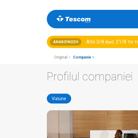
Από 3/8 έως 21/8 τo τ
ΑΝΑΚΟΊΝΩΣΗ
Original
Companie
Profilul companiei
Viziune