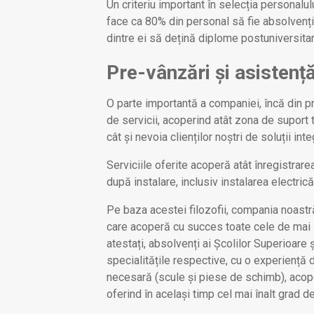
Un criteriu important în selecția personalu
face ca 80% din personal să fie absolvenți a
dintre ei să dețină diplome postuniversitar
Pre-vânzări și asistenț
O parte importantă a companiei, încă din pr
de servicii, acoperind atât zona de suport te
cât și nevoia clienților noștri de soluții inte
Serviciile oferite acoperă atât înregistrar
după instalare, inclusiv instalarea electrică
Pe baza acestei filozofii, compania noastr
care acoperă cu succes toate cele de mai
atestați, absolvenți ai Școlilor Superioare 
specialitățile respective, cu o experiență d
necesară (scule și piese de schimb), acoper
oferind în același timp cel mai înalt grad de 