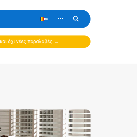
RO
 και όχι νέες παραλαβές →