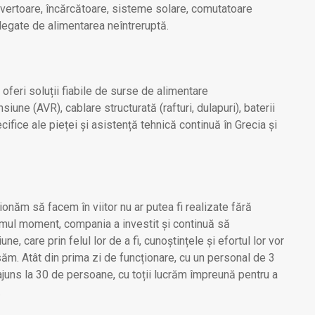
 invertoare, încărcătoare, sisteme solare, comutatoare
e legate de alimentarea neîntreruptă.
feri soluții fiabile de surse de alimentare
siune (AVR), cablare structurată (rafturi, dulapuri), baterii
ifice ale pieței și asistență tehnică continuă în Grecia și
ionăm să facem în viitor nu ar putea fi realizate fără
rimul moment, compania a investit și continuă să
e, care prin felul lor de a fi, cunoștințele și efortul lor vor
isăm. Atât din prima zi de funcționare, cu un personal de 3
ajuns la 30 de persoane, cu toții lucrăm împreună pentru a
.