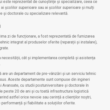
lui este reprezentat de cunoștințe și specializare, ceea ce
i școlilor superioare sau ai școlilor superioare și mulți
e și doctorale cu specializare relevantă.
ă
ima zi de funcționare, a fost reprezentată de furnizarea
hnic integrat al produselor oferite (reparații și instalare),
grate.
ea necesității, cât și implementarea completă și asistența
.
ă are un departament de pre-vânzări și un serviciu tehnic
 sus. Aceste departamente sunt compuse din ingineri
și Avansate, cu studii postuniversitare și doctorale în
e peste 20 de ani și cu toată infrastructura logistică
ind astfel orice nevoie sau cerință a clienților noștri,
performanță și fiabilitate a soluțiilor oferite.