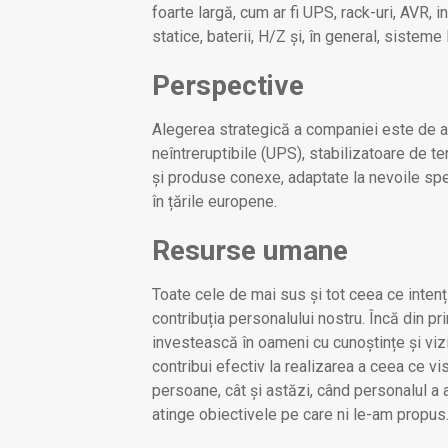
foarte largă, cum ar fi UPS, rack-uri, AVR,
statice, baterii, H/Z și, în general, sistem
Perspective
Alegerea strategică a companiei este de a o
neîntreruptibile (UPS), stabilizatoare de ten
și produse conexe, adaptate la nevoile spec
în țările europene.
Resurse umane
Toate cele de mai sus și tot ceea ce intenț
contribuția personalului nostru. Încă din p
investească în oameni cu cunoștințe și viziun
contribui efectiv la realizarea a ceea ce v
persoane, cât și astăzi, când personalul a 
atinge obiectivele pe care ni le-am propus