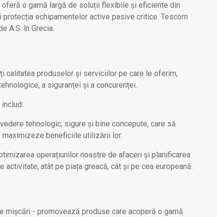
feră o gamă largă de soluții flexibile și eficiente din
i protecția echipamentelor active pasive critice. Tescom
e A.S. în Grecia.
calitatea produselor și serviciilor pe care le oferim,
 tehnologice, a siguranței și a concurenței.
 includ:
 vedere tehnologic, sigure și bine concepute, care să
maximizeze beneficiile utilizării lor.
ptimizarea operațiunilor noastre de afaceri și planificarea
e activitate, atât pe piața greacă, cât și pe cea europeană.
sale mișcări - promovează produse care acoperă o gamă