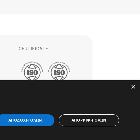
CERTIFICATE
×
ΑΠΟΔΟΧΉ ΌΛΩΝ
ΑΠΌΡΡΙΨΗ ΌΛΩΝ
 EV