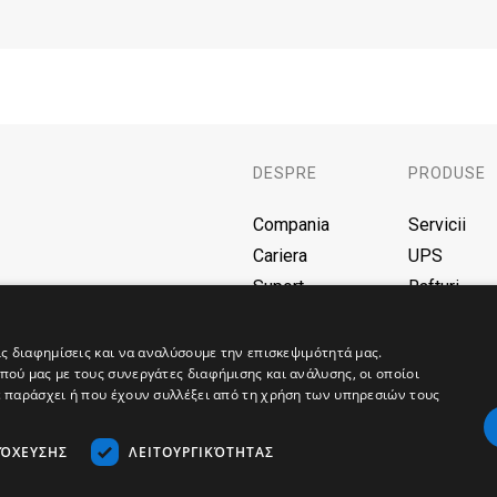
DESPRE
PRODUSE
Compania
Servicii
Cariera
UPS
Suport
Rafturi
F.A.Q.
Baterii
Blog
AVR
ις διαφημίσεις και να αναλύσουμε την επισκεψιμότητά μας.
ού μας με τους συνεργάτες διαφήμισης και ανάλυσης, οι οποίοι
Γεννήτριες
ε παράσχει ή που έχουν συλλέξει από τη χρήση των υπηρεσιών τους
Solar
Φορτιστές
ΤΌΧΕΥΣΗΣ
ΛΕΙΤΟΥΡΓΙΚΌΤΗΤΑΣ
Rețea